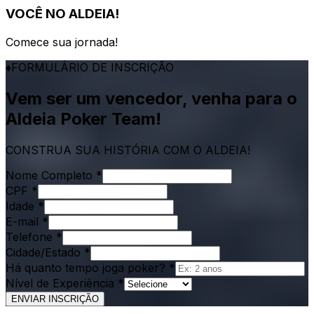
VOCÊ NO ALDEIA!
Comece sua jornada!
♦
FORMULÁRIO DE INSCRIÇÃO
Vem ser um vencedor, venha para o
Aldeia Poker Team!
CONSTRUA SUA HISTÓRIA COM O ALDEIA!
Nome Completo *
CPF *
Idade *
E-mail *
Telefone *
Cidade/Estado *
Há quanto tempo joga poker? *
Nível de Experiência *
ENVIAR INSCRIÇÃO