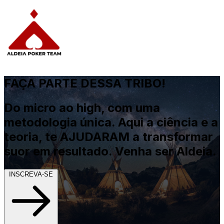
FAÇA PARTE DESSA TRIBO!
Do micro ao high, com uma
metodologia única. Aqui a ciência e a
teoria, te AJUDARAM a transformar
suor em resultado.
Venha ser Aldeia.
INSCREVA-SE